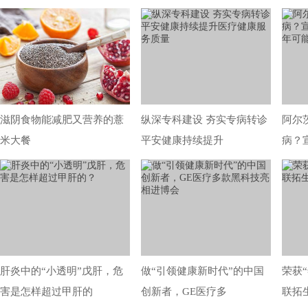
滋阴食物能减肥又营养的薏
纵深专科建设 夯实专病转诊
阿尔
米大餐
平安健康持续提升
病？
肝炎中的“小透明”戊肝，危
做“引领健康新时代”的中国
荣获
害是怎样超过甲肝的
创新者，GE医疗多
联拓