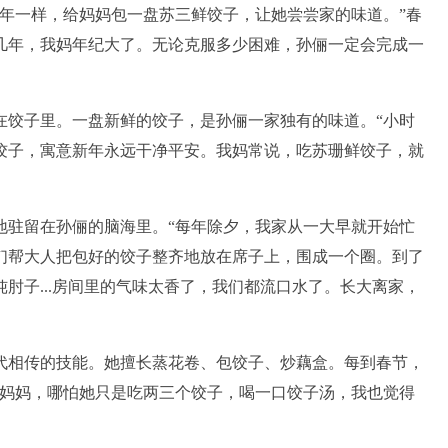
往年一样，给妈妈包一盘苏三鲜饺子，让她尝尝家的味道。”春
几年，我妈年纪大了。无论克服多少困难，孙俪一定会完成一
在饺子里。一盘新鲜的饺子，是孙俪一家独有的味道。“小时
饺子，寓意新年永远干净平安。我妈常说，吃苏珊鲜饺子，就
地驻留在孙俪的脑海里。“每年除夕，我家从一大早就开始忙
们帮大人把包好的饺子整齐地放在席子上，围成一个圈。到了
肘子...房间里的气味太香了，我们都流口水了。长大离家，
代相传的技能。她擅长蒸花卷、包饺子、炒藕盒。每到春节，
“妈妈，哪怕她只是吃两三个饺子，喝一口饺子汤，我也觉得