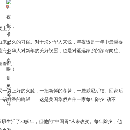
要上了！
由来已久的习俗。对于海外华人来说，年夜饭是一年中最重要
是海外华人对新年的美好祝愿，也是对遥远家乡的深深向往。
基金会精准救助血
中国首个生物人工肝产品进入临床试验阶段
看看吧！
买一袋上好的火腿，一把新鲜的冬笋，一袋威尼斯结。回家后
一锅鲜香的腌鲜——这是美国华侨卢伟一家每年除夕“动不
杉矶生活了30多年，但他的“中国胃”从未改变。每年除夕，他