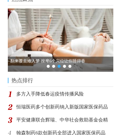
翻来覆去难入梦 按摩6个穴位让你睡得香
癌症最喜
热点排行
多方入手降低春运疫情传播风险
恒瑞医药多个创新药纳入新版国家医保药品
平安健康联合辉瑞、中华社会救助基金会精
翰森制药6款创新药全部进入国家医保药品