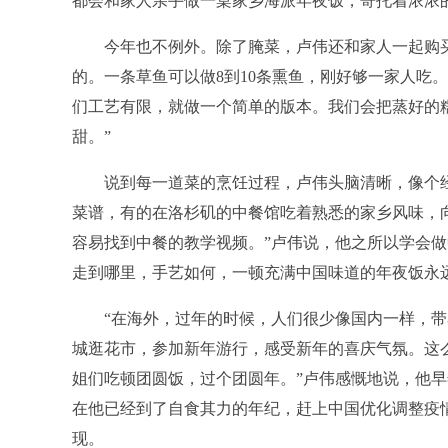
都会和家人亲手做一桌家乡海派年夜饭，寄托着浓浓
今年也不例外。除了腌菜，卢伟还和家人一起购
的。一条草鱼可以做8到10条熏鱼，刚好够一家人吃
们工艺有限，就做一个简单的版本。我们会把蒸好的
甜。”
说到每一道菜的烹饪过程，卢伟头脑清晰，像个
菜谱，有的在洛杉矶的中餐馆吃着熟悉的家乡风味，
容易找到中餐的教学视频。”卢伟说，他之所以学会
走到哪里，手艺如何，一顿充满中国味道的年夜饭永
“在海外，过年的时候，人们很少像国内一样，
城逛花市，参加新年游行，感受新年的喜庆气氛。这
姐们吃顿团圆饭，过个团圆年。”卢伟感慨地说，他
在他已经到了自食其力的年纪，赶上中国优化调整疫
现。