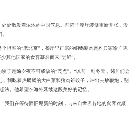
，处处散发着浓浓的中国气息。前阵子餐厅装修重新开张，没
门。
是个坦率的“老北京”，餐厅里正宗的铜锅涮肉是雅典家喻户晓
不少其他国家的食客慕名而来“尝鲜”。
的饺子是除夕夜不可或缺的“亮点”。“以前一到冬天，邻居们会
刻，我吃着热腾腾的大白菜和猪肉馅饺子，冲出去放鞭炮，别
的想法。他希望在海外延续这段美好的记忆。
。“我们在等待辞旧迎新的时刻，与来自世界各地的食客欢聚