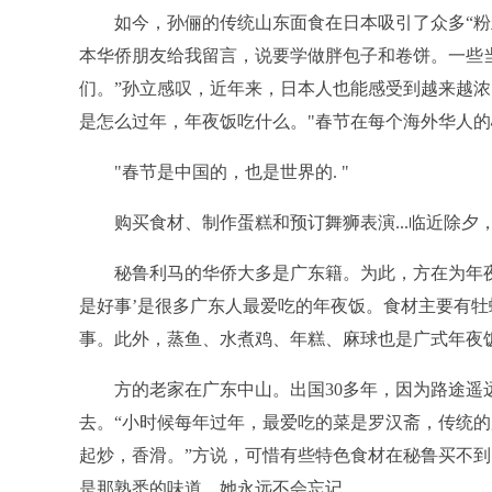
如今，孙俪的传统山东面食在日本吸引了众多“粉
本华侨朋友给我留言，说要学做胖包子和卷饼。一些
们。”孙立感叹，近年来，日本人也能感受到越来越
是怎么过年，年夜饭吃什么。"春节在每个海外华人的
"春节是中国的，也是世界的. "
购买食材、制作蛋糕和预订舞狮表演...临近除
秘鲁利马的华侨大多是广东籍。为此，方在为年夜
是好事’是很多广东人最爱吃的年夜饭。食材主要有
事。此外，蒸鱼、水煮鸡、年糕、麻球也是广式年夜
方的老家在广东中山。出国30多年，因为路途
去。“小时候每年过年，最爱吃的菜是罗汉斋，传统
起炒，香滑。”方说，可惜有些特色食材在秘鲁买不
是那熟悉的味道，她永远不会忘记。