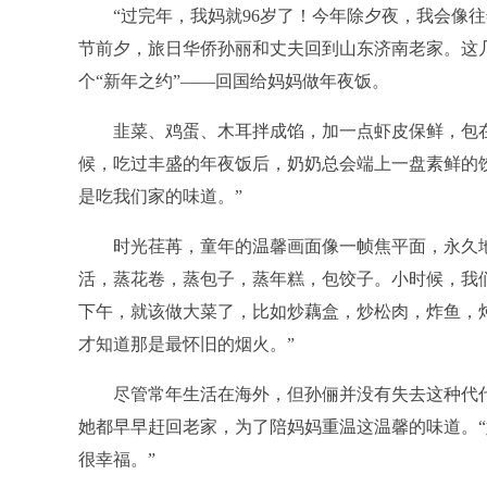
“过完年，我妈就96岁了！今年除夕夜，我会像
节前夕，旅日华侨孙丽和丈夫回到山东济南老家。这
个“新年之约”——回国给妈妈做年夜饭。
韭菜、鸡蛋、木耳拌成馅，加一点虾皮保鲜，包
候，吃过丰盛的年夜饭后，奶奶总会端上一盘素鲜的
是吃我们家的味道。”
时光荏苒，童年的温馨画面像一帧焦平面，永久
活，蒸花卷，蒸包子，蒸年糕，包饺子。小时候，我
下午，就该做大菜了，比如炒藕盒，炒松肉，炸鱼，炖
才知道那是最怀旧的烟火。”
尽管常年生活在海外，但孙俪并没有失去这种代
她都早早赶回老家，为了陪妈妈重温这温馨的味道。
很幸福。”