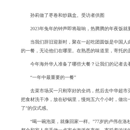
孙莉做了枣卷和炒藕盒。受访者供图
2023年兔年的钟声即将敲响，热腾腾的年夜饭就
当我们辞旧迎新时，聚在一起吃团圆饭是中国人
的一餐，无论他们在哪里。在熟悉的味道里，寄托的
消化不良怎么办
平安健康联合辉瑞、中华社会救助
今年海外华人准备了哪些大餐？让我们的记者去
“一年中最重要的一餐”
去菜市场买一只刚宰好的全鸡，然后去中华超市
把食材洗干净，放在砂锅里，慢炖五六个小时，做出
了”的仪式感。
“喝一碗泡菜，就像回家一样。”77岁的卢伟在洛