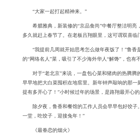
“大家一起打起精神来。”
希腊雅典，新装修的“京品食尚”中餐厅整洁明亮
多久就赶上春节了。在老板吕翔眼里，这可谓双喜临
“我提前几周就开始思考怎么做年夜饭了！”鲁香
的“网络名人”菜，吸引了不少海外华人“解馋”，也有
对于“老北京”来说，一盘包心菜和猪肉的热腾腾
早早地把大白菜囤积在地窖里。新年钟声敲响的那一
提有多开心了！”小时候过年的场景，是路翔最开心
除夕夜，鲁香和餐馆的工作人员会早早包好饺子
一堂，吃饺子，迎接兔年！”
《最眷恋的烟火》