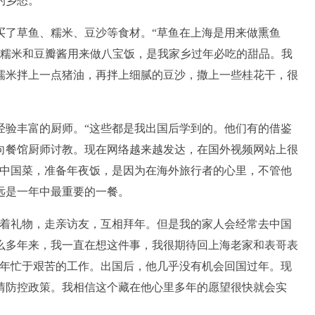
的乡愁。
买了草鱼、糯米、豆沙等食材。“草鱼在上海是用来做熏鱼
。糯米和豆瓣酱用来做八宝饭，是我家乡过年必吃的甜品。我
糯米拌上一点猪油，再拌上细腻的豆沙，撒上一些桂花干，很
经验丰富的厨师。“这些都是我出国后学到的。他们有的借鉴
向餐馆厨师讨教。现在网络越来越发达，在国外视频网站上很
做中国菜，准备年夜饭，是因为在海外旅行者的心里，不管他
远是一年中最重要的一餐。
带着礼物，走亲访友，互相拜年。但是我的家人会经常去中国
么多年来，我一直在想这件事，我很期待回上海老家和表哥表
早年忙于艰苦的工作。出国后，他几乎没有机会回国过年。现
情防控政策。我相信这个藏在他心里多年的愿望很快就会实