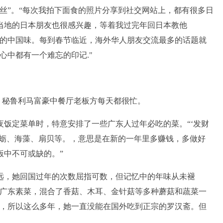
丝”。“每次我拍下面食的照片分享到社交网站上，都有很多日
当地的日本朋友也很感兴趣，等着我过完年回日本教他
浓的中国味。每到春节临近，海外华人朋友交流最多的话题就
心中都有一个难忘的印记."
夕，秘鲁利马富豪中餐厅老板方每天都很忙。
饭定菜单时，特意安排了一些广东人过年必吃的菜。“‘发财
牡蛎、海藻、扇贝等。，意思是在新的一年里多赚钱，多做好
饭中不可或缺的。”
遥远，她回国过年的次数屈指可数，但记忆中的年味从未褪
的广东素菜，混合了香菇、木耳、金针菇等多种蘑菇和蔬菜一
到，所以这么多年，她一直没能在国外吃到正宗的罗汉斋。但