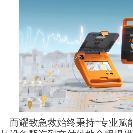
而耀致急救始终秉持“专业赋