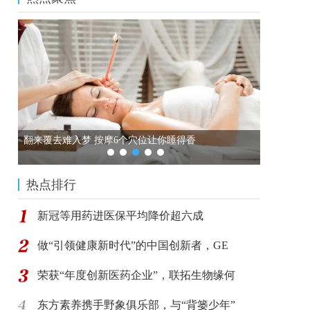
翻来覆去难入梦 按摩6个穴位让你睡得香
癌症最喜
热点排行
新冠等用药进医保平均降价超六成
做“引领健康新时代”的中国创新者，GE
荣获“年度创新医药企业”，联拓生物缘何
东方素养携手野象俱乐部，与“背篓少年”