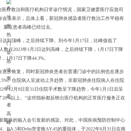
染医疗救治和医疗机构日常诊疗情况，国家卫健委医疗应急司
发布会上表示，总体上看，新冠肺炎感染者医疗救治工作平稳有
、重症患者高峰已经过去。
3日达到顶峰，之后持续下降。到今年1月17日，比峰值低了
人数在2023年1月2日达到高峰，之后持续下降，1月17日下降
1月17日下降44.3%。
基金会精准救助血
中国首个生物人工肝产品进入临床试验阶段
在逐步恢复，同时新冠肺炎患者在普通门诊中的比例也在逐步
9.5%。住院病人呈波动上升趋势，非新冠肺炎住院病人在住院
22年12月9日至31日住院手术数呈下降趋势，今年1月1日后呈
加了20%以上。“这些指标都反映出医疗机构的正常医疗服务正在
公众担心新菌株的输入会引发新的感染。对此，中国疾病预防控制中心
.4、BA.5和Delta突变株AY.45的重组体，于2022年8月31日在南