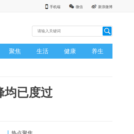
手机端
微信
新浪微博
聚焦
生活
健康
养生
峰均已度过
热点聚焦