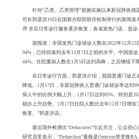
针对“乙类、乙类管理”措施实施以来新冠肺炎感
司长郭彦洪19日在国新办联防联控机制举行的新闻
序 并且日常诊疗服务逐步恢复，各省发热门诊、急诊
据报道，全国发热门诊就诊人数在2022年12月2
94%，已经回落到去年12月7日之前的水平。中国急诊
44%。住院重病人数在1月5日达到高峰，之后继续下降，
消化不良怎么办
平安健康联合辉瑞、中华社会救助
在日常诊疗方面，郭彦洪介绍，我国普通门诊正
降低。1月17日，非新冠肺炎人普通门诊就诊率达到9
病人中的比例大幅上升，1月17日达到85%。特别是20
稳步上升趋势。1月17日住院人数比去年12月7日增
恢复。”郭彦洪说。
最近国外检测出“Deltacuron”引起关注，
研究员常表示，“Deltarchon”毒株是Omicron突变株BA